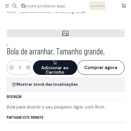
A sua loja pet online especializada para gatos
Ler mais
Início
Bola de arranhar. Tamanho grande.
|
Bola de arranhar. Tamanho grande.
Comprar agora
Adicionar ao
Quantidade
Carrinho
Mostrar stock das localizações
DESCRIÇÃO
Bola para divertir o seu pequeno tigre, com 8cm.
PARTILHAR ESTE PRODUTO